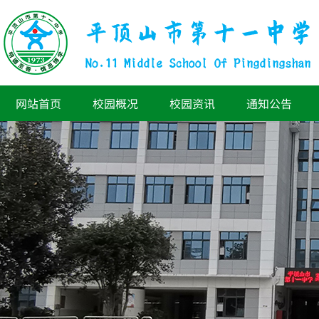
网站首页
校园概况
校园资讯
通知公告