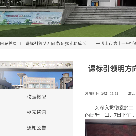
网站首页
课标引领明方向 教研赋能助成长 ——平顶山市第十一中
》
课标引领明方
网站首页
发布时间:
2024-11-11
|
282
校园概况
为深入贯彻党的二
校园资讯
的提升，
月
日下午，
11
7
通知公告