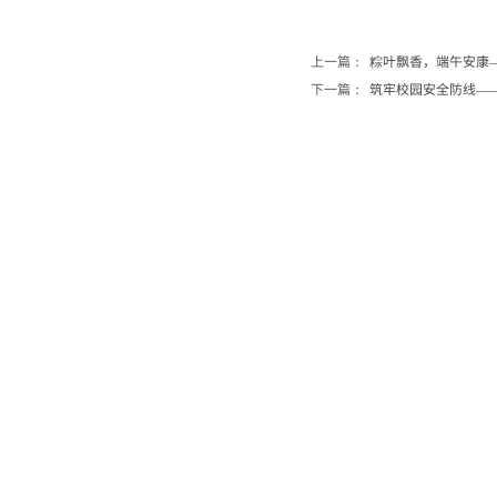
上一篇：
粽叶飘香，端午安康—...
下一篇：
筑牢校园安全防线——...