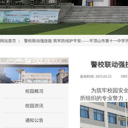
网站首页
警校联动强技能 筑牢防线护平安——平顶山市第十一中学
》
警校联动强
网站首页
发布时间:
2025-03-25
|
199
校园概况
为筑牢校园安
所组织
的
专业警力
校园资讯
通知公告