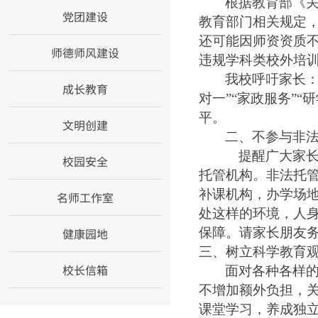
根据教育部《
党团建设
教育部门相关规定
还可能因师资资质
师德师风建设
违规学科类校外培
我校呼吁家长
成长教育
对一”“家政服务”
平。
文明创建
二、
不参与非
提醒广大家
校园安全
托管机构。非法托
补课机构，办学场
名师工作室
处这样的环境，人
健康园地
保障。请家长朋友
三、
树立科学教育
校长信箱
面对各种各样
不增加额外负担，
课堂学习，养成独