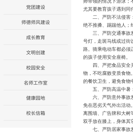
师带领的情况下游泳；
党团建设
尤其要教育孩子遇到同
二、严防不法侵害
师德师风建设
绝不推搡、踢踹他人；
三、严防交通事故
成长教育
号灯，走斑马线或过街设
路。骑乘电动车都必须
文明创建
的孩子使用安全座椅。
四、严把食品安全
校园安全
物，不吃腐败变质食物。
的餐饮卫生，避免食物
名师工作室
五、严防高温中暑
健康园地
六、严防意外事故
免在恶劣天气外出活动
校长信箱
离围墙、广告牌和大树
双手放在膝上，身体其
七、严防居家事故