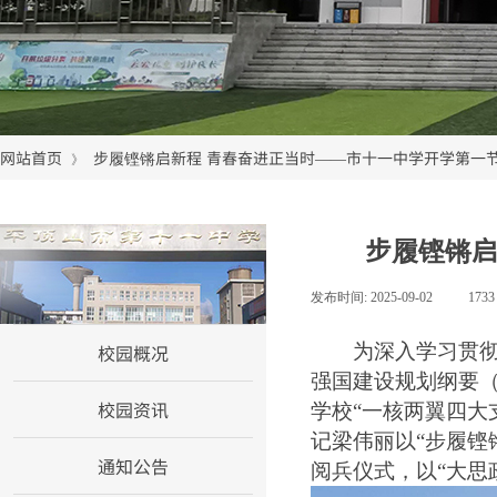
网站首页
步履铿锵启新程 青春奋进正当时——市十一中学开学第一
》
步履铿锵启
网站首页
发布时间:
2025-09-02
|
173
校园概况
为深入学习贯
强国建设规划纲要
校园资讯
学校“一
核两翼四大
记梁伟丽以
“步履铿
通知公告
阅兵仪式，以“大思