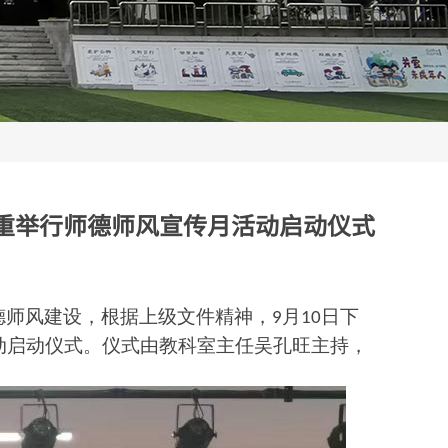
重举行师德师风宣传月活动启动仪式
德师风建设，
根据上级文件精神，
月
日下
9
10
动
启动仪式。仪式由教科室主任
吴孔旺
主持，