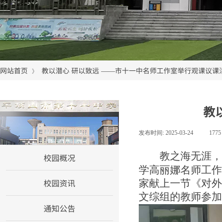
网站首页
教以潜心 研以致远 ——市十一中名师工作室举行观课议课
》
教
网站首页
发布时间:
2025-03-24
|
177
校园概况
教之海无涯，
学高丽娜名师工作
校园资讯
家献上一节《对外
文综组的教师参加
通知公告